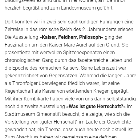
Bildungsvereines sind und in Trier wohnen, am Bahnhof
herzlich begrüßt und zum Landesmuseum geführt.
Dort konnten wir in zwei sehr sachkundigen Führungen eine
Zeitreise in das römische Reich des 2. Jahrhunderts erleben.
Die Ausstellung
»Kaiser, Feldherr, Philosoph«
ging der
Faszination um den Kaiser Marc Aurel auf den Grund. Sie
präsentierte mit wertvollen Spitzenexponaten einen
chronologischen Gang durch das facettenreiche Leben und
die Epoche des römischen Kaisers. Seine Lebenszeit war
gekennzeichnet von Gegensätzen: Während die langen Jahre
als Thronfolger überwiegend friedlich waren, ist seine
Regentschaft als Kaiser von erbitternden Kriegen geprägt.
Mit ihrer Kombikarte haben viele von uns dann selbstständig
noch die zweite Ausstellung
»Was ist gute Herrschaft?«
im
Stadtmuseum Simeonstift besucht, die zeigte, wie sich die
Vorstellung von „guter Herrschaft" im Laufe der Geschichte
gewandelt hat, ein Thema, dass auch heute noch aktuell ist.
Zum Abschluss haben wir gemeinsam eine deftigen