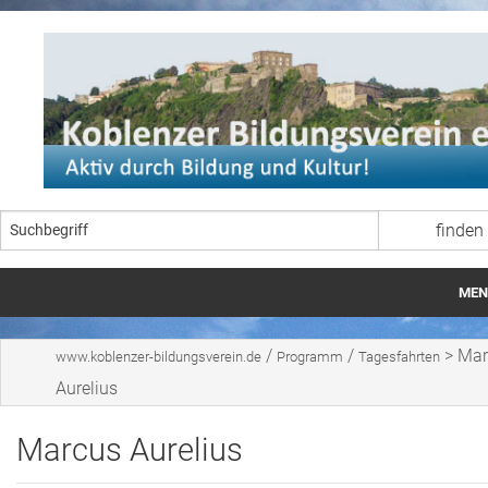
MEN
Startseite
/
/
>
Mar
www.koblenzer-bildungsverein.de
Programm
Tagesfahrten
Programm
Aurelius
Der Verein
Marcus Aurelius
Kontakt